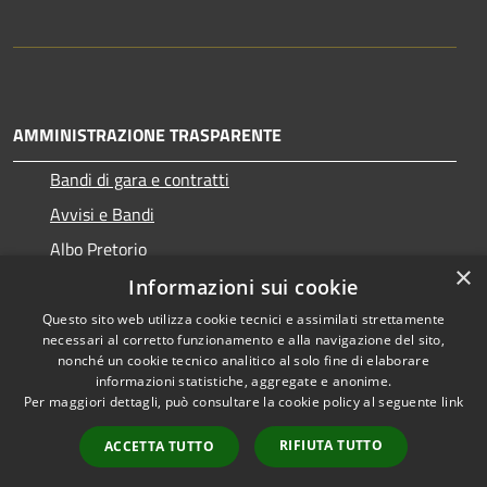
AMMINISTRAZIONE TRASPARENTE
Bandi di gara e contratti
Avvisi e Bandi
Albo Pretorio
×
Informazioni sui cookie
Questo sito web utilizza cookie tecnici e assimilati strettamente
necessari al corretto funzionamento e alla navigazione del sito,
RSS
Copyright © 2026 • Comune di
nonché un cookie tecnico analitico al solo fine di elaborare
Accessibilità
informazioni statistiche, aggregate e anonime.
Ragogna • Powered by
Per maggiori dettagli, può consultare la cookie policy al seguente
link
Privacy
Municipium
Accesso
•
Cookie
redazione
RIFIUTA TUTTO
ACCETTA TUTTO
Mappa del sito