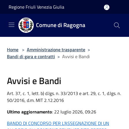
Salta al contenuto principale
Regione Friuli Venezia Giulia
Comune di Ragogna
Home
>
Amministrazione trasparente
>
Bandi di gara e contratti
>
Avvisi e Bandi
Avvisi e Bandi
Art. 37, c. 1, lett. b) d.lgs. n. 33/2013 e art. 29, c. 1, d.lgs. n.
50/2016, d.m. MIT 2.12.2016
Ultimo aggiornamento
: 22 luglio 2026, 09:26
BANDO DI CONCORSO PER L’ASSEGNAZIONE DI UN