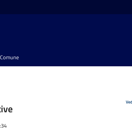
il Comune
Ved
tive
:34