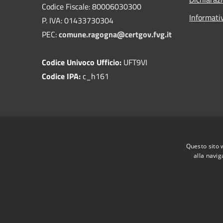
Codice Fiscale: 80006030300
Informati
P. IVA: 01433730304
PEC:
comune.ragogna@certgov.fvg.it
Codice Univoco Ufficio:
UFT9VI
Codice IPA:
c_h161
Questo sito 
alla navig
RSS
Accessibilità
Privacy
Cookie
Mappa de
Come ci visita il cittadino