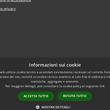
va privacy
Informazioni sui cookie
web utilizza cookie tecnici e assimilati strettamente necessari al corretto fu
azione del sito, nonché un cookie tecnico analitico al solo fine di elaborare i
statistiche, aggregate e anonime.
Per maggiori dettagli, può consultare la cookie policy al seguente
link
RIFIUTA TUTTO
ACCETTA TUTTO
l sito
Copyright © 2026 • Comune d
MOSTRA DETTAGLI