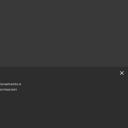
×
nzionamento e
nformazioni
Municipium
Accesso redazione
i Ragogna • Powered by
•