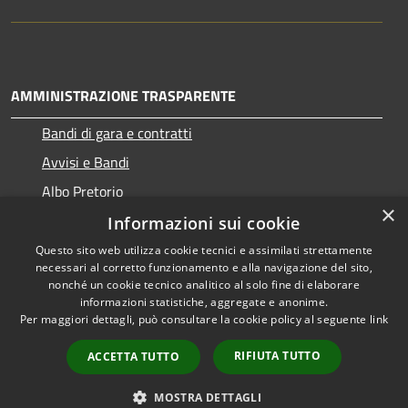
AMMINISTRAZIONE TRASPARENTE
Bandi di gara e contratti
Avvisi e Bandi
Albo Pretorio
×
Informazioni sui cookie
Questo sito web utilizza cookie tecnici e assimilati strettamente
necessari al corretto funzionamento e alla navigazione del sito,
RSS
Copyright © 2026 • Comune di
nonché un cookie tecnico analitico al solo fine di elaborare
Accessibilità
informazioni statistiche, aggregate e anonime.
Ragogna • Powered by
Per maggiori dettagli, può consultare la cookie policy al seguente
link
Privacy
Municipium
Accesso
•
Cookie
redazione
RIFIUTA TUTTO
ACCETTA TUTTO
Mappa del sito
Come ci visita il cittadino
MOSTRA DETTAGLI