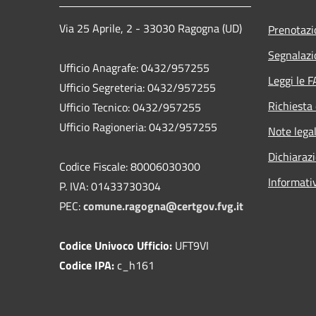
Via 25 Aprile, 2 - 33030 Ragogna (UD)
Prenotaz
Segnalazi
Ufficio Anagrafe: 0432/957255
Leggi le 
Ufficio Segreteria: 0432/957255
Richiesta 
Ufficio Tecnico: 0432/957255
Ufficio Ragioneria: 0432/957255
Note legal
Dichiarazi
Codice Fiscale: 80006030300
Informati
P. IVA: 01433730304
PEC:
comune.ragogna@certgov.fvg.it
Codice Univoco Ufficio:
UFT9VI
Codice IPA:
c_h161