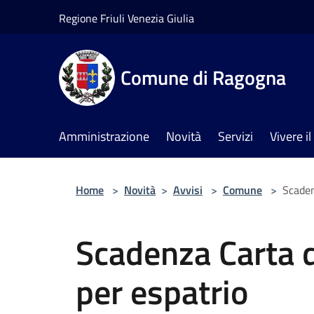
Salta al contenuto principale
Regione Friuli Venezia Giulia
Comune di Ragogna
Amministrazione
Novità
Servizi
Vivere 
Home
>
Novità
>
Avvisi
>
Comune
>
Scaden
Scadenza Carta d
per espatrio