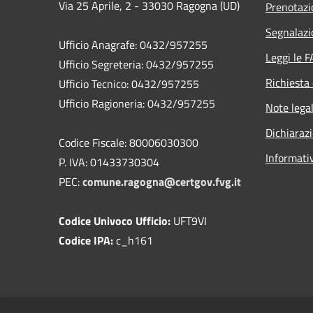
Via 25 Aprile, 2 - 33030 Ragogna (UD)
Prenotaz
Segnalazi
Ufficio Anagrafe: 0432/957255
Leggi le 
Ufficio Segreteria: 0432/957255
Richiesta 
Ufficio Tecnico: 0432/957255
Ufficio Ragioneria: 0432/957255
Note legal
Dichiarazi
Codice Fiscale: 80006030300
Informati
P. IVA: 01433730304
PEC:
comune.ragogna@certgov.fvg.it
Codice Univoco Ufficio:
UFT9VI
Codice IPA:
c_h161