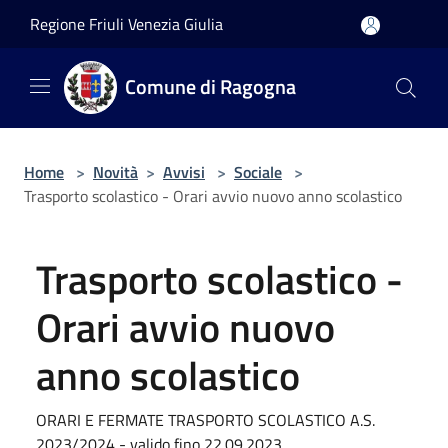
Salta al contenuto principale
Regione Friuli Venezia Giulia
Comune di Ragogna
Home
>
Novità
>
Avvisi
>
Sociale
>
Trasporto scolastico - Orari avvio nuovo anno scolastico
Trasporto scolastico -
Orari avvio nuovo
anno scolastico
ORARI E FERMATE TRASPORTO SCOLASTICO A.S.
2023/2024 - valido fino 22.09.2023