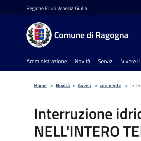
Salta al contenuto principale
Regione Friuli Venezia Giulia
Comune di Ragogna
Amministrazione
Novità
Servizi
Vivere 
Home
>
Novità
>
Avvisi
>
Ambiente
>
Inte
Interruzione idri
NELL'INTERO T