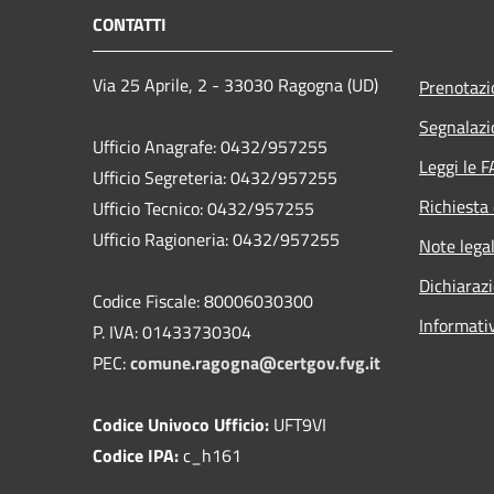
CONTATTI
Via 25 Aprile, 2 - 33030 Ragogna (UD)
Prenotaz
Segnalazi
Ufficio Anagrafe: 0432/957255
Leggi le 
Ufficio Segreteria: 0432/957255
Richiesta 
Ufficio Tecnico: 0432/957255
Ufficio Ragioneria: 0432/957255
Note legal
Dichiarazi
Codice Fiscale: 80006030300
Informati
P. IVA: 01433730304
PEC:
comune.ragogna@certgov.fvg.it
Codice Univoco Ufficio:
UFT9VI
Codice IPA:
c_h161