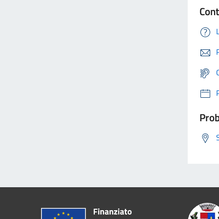
Cont
Prob