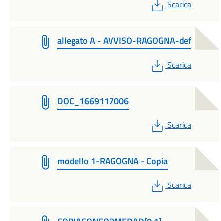
PDF
Scarica
allegato A - AVVISO-RAGOGNA-def
PDF
Scarica
DOC_1669117006
PDF
Scarica
modello 1-RAGOGNA - Copia
PDF
Scarica