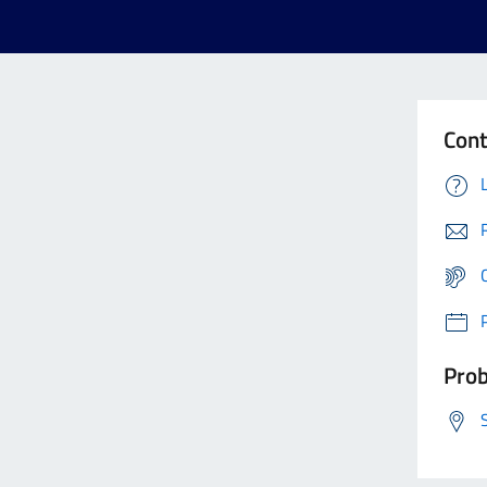
Cont
Prob