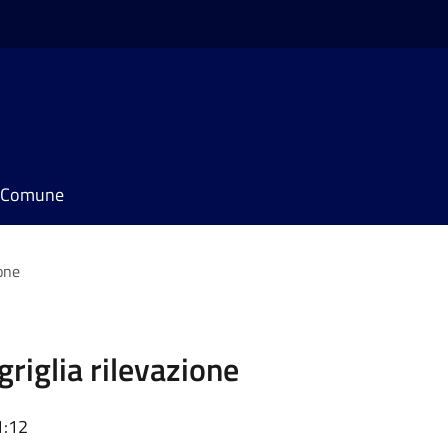
il Comune
one
riglia rilevazione
1:12