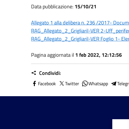
Data pubblicazione:
15/10/21
Allegato 1 alla delibera n. 236 /2017- Docu
RAG_Allegato_2_Grigliaril-VER 2-Uff_periferic
RAG_Allegato_2_Grigliaril-VER Foglio 1- Elen
Pagina aggiornata il
1 feb 2022, 12:12:56
Condividi:
Facebook
Twitter
Whatsapp
Teleg