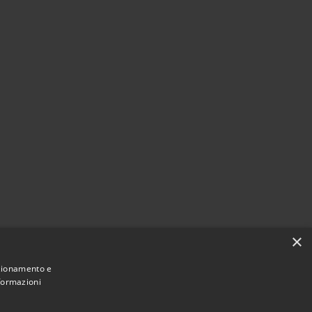
×
nzionamento e
nformazioni