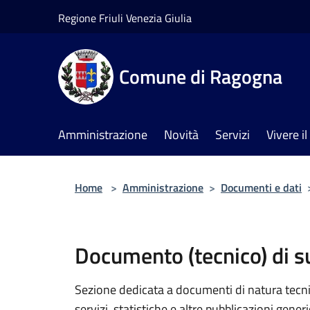
Salta al contenuto principale
Regione Friuli Venezia Giulia
Comune di Ragogna
Amministrazione
Novità
Servizi
Vivere 
Home
>
Amministrazione
>
Documenti e dati
Documento (tecnico) di 
Sezione dedicata a documenti di natura tecnica
servizi, statistiche e altre pubblicazioni gener