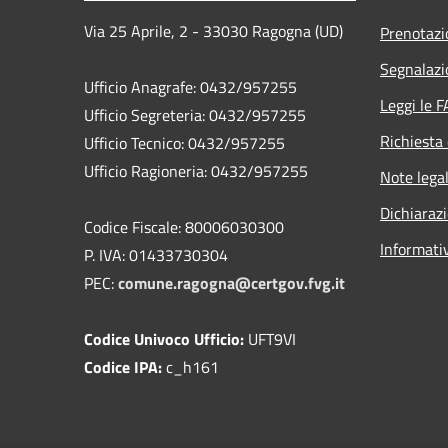
Via 25 Aprile, 2 - 33030 Ragogna (UD)
Prenotaz
Segnalazi
Ufficio Anagrafe: 0432/957255
Leggi le 
Ufficio Segreteria: 0432/957255
Richiesta 
Ufficio Tecnico: 0432/957255
Ufficio Ragioneria: 0432/957255
Note legal
Dichiarazi
Codice Fiscale: 80006030300
Informati
P. IVA: 01433730304
PEC:
comune.ragogna@certgov.fvg.it
Codice Univoco Ufficio:
UFT9VI
Codice IPA:
c_h161