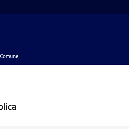
il Comune
blica