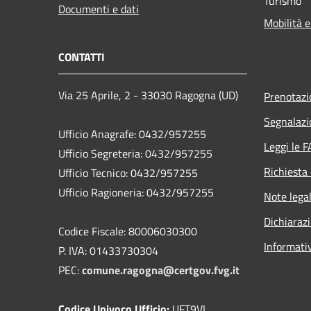
Turismo
Documenti e dati
Mobilità e
CONTATTI
Via 25 Aprile, 2 - 33030 Ragogna (UD)
Prenotaz
Segnalazi
Ufficio Anagrafe: 0432/957255
Leggi le 
Ufficio Segreteria: 0432/957255
Richiesta 
Ufficio Tecnico: 0432/957255
Ufficio Ragioneria: 0432/957255
Note legal
Dichiarazi
Codice Fiscale: 80006030300
Informati
P. IVA: 01433730304
PEC:
comune.ragogna@certgov.fvg.it
Codice Univoco Ufficio:
UFT9VI