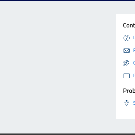
Cont
Prob