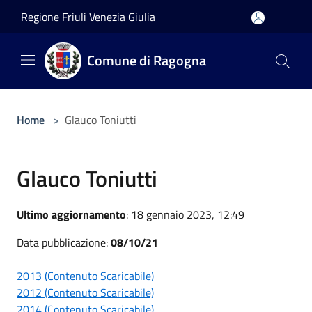
Salta al contenuto principale
Regione Friuli Venezia Giulia
Comune di Ragogna
Home
>
Glauco Toniutti
Glauco Toniutti
Ultimo aggiornamento
: 18 gennaio 2023, 12:49
Data pubblicazione:
08/10/21
2013 (Contenuto Scaricabile)
2012 (Contenuto Scaricabile)
2014 (Contenuto Scaricabile)