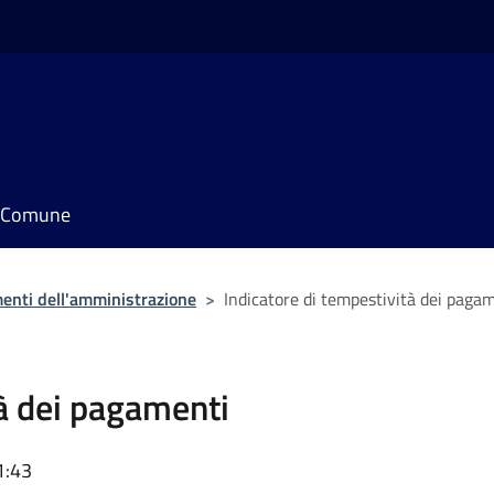
il Comune
enti dell'amministrazione
>
Indicatore di tempestività dei paga
tà dei pagamenti
1:43