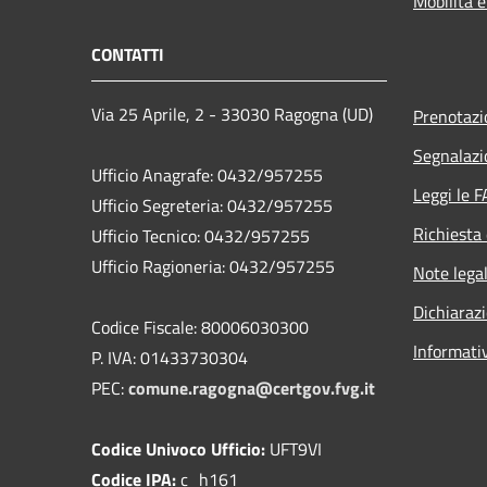
Mobilità e
CONTATTI
Via 25 Aprile, 2 - 33030 Ragogna (UD)
Prenotaz
Segnalazi
Ufficio Anagrafe: 0432/957255
Leggi le 
Ufficio Segreteria: 0432/957255
Richiesta 
Ufficio Tecnico: 0432/957255
Ufficio Ragioneria: 0432/957255
Note legal
Dichiarazi
Codice Fiscale: 80006030300
Informati
P. IVA: 01433730304
PEC:
comune.ragogna@certgov.fvg.it
Codice Univoco Ufficio:
UFT9VI
Codice IPA:
c_h161