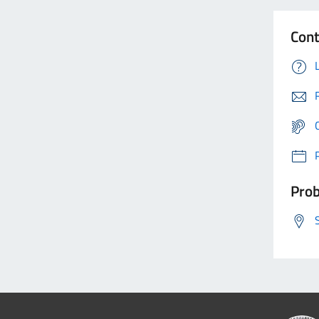
Cont
Prob