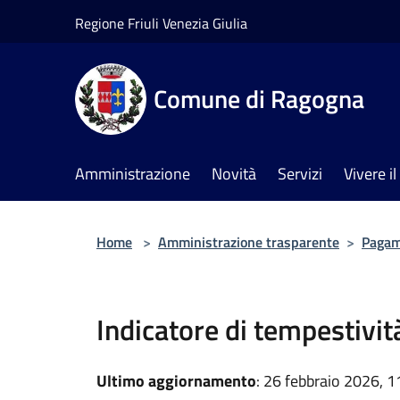
Salta al contenuto principale
Regione Friuli Venezia Giulia
Comune di Ragogna
Amministrazione
Novità
Servizi
Vivere 
Home
>
Amministrazione trasparente
>
Pagam
Indicatore di tempestivi
Ultimo aggiornamento
: 26 febbraio 2026, 1