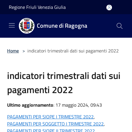
Salta al contenuto principale
Regione Friuli Venezia Giulia
Comune di Ragogna
Home
>
indicatori trimestrali dati sui pagamenti 2022
indicatori trimestrali dati sui
pagamenti 2022
Ultimo aggiornamento
: 17 maggio 2024, 09:43
PAGAMENTI PER SIOPE I TRIMESTRE 2022
,
PAGAMENTI PER SOGGETTO I TRIMESTRE 2022
,
PAGAMENTI PER SIOPE II TRIMESTRE 2022
,