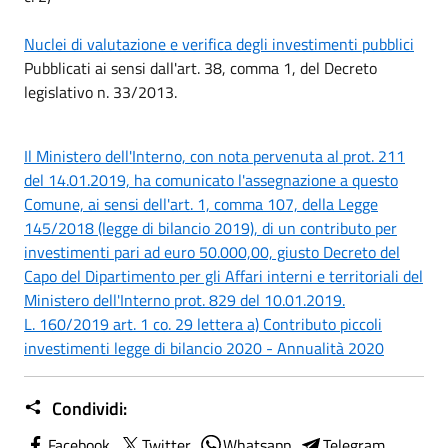
Nuclei di valutazione e verifica degli investimenti pubblici
Pubblicati ai sensi dall'art. 38, comma 1, del Decreto
legislativo n. 33/2013.
Il Ministero dell'Interno, con nota pervenuta al prot. 211
del 14.01.2019, ha comunicato l'assegnazione a questo
Comune, ai sensi dell'art. 1, comma 107, della Legge
145/2018 (legge di bilancio 2019), di un contributo per
investimenti pari ad euro 50.000,00, giusto Decreto del
Capo del Dipartimento per gli Affari interni e territoriali del
Ministero dell'Interno prot. 829 del 10.01.2019.
L. 160/2019 art. 1 co. 29 lettera a) Contributo piccoli
investimenti legge di bilancio 2020 - Annualità 2020
Condividi:
Facebook
Twitter
Whatsapp
Telegram