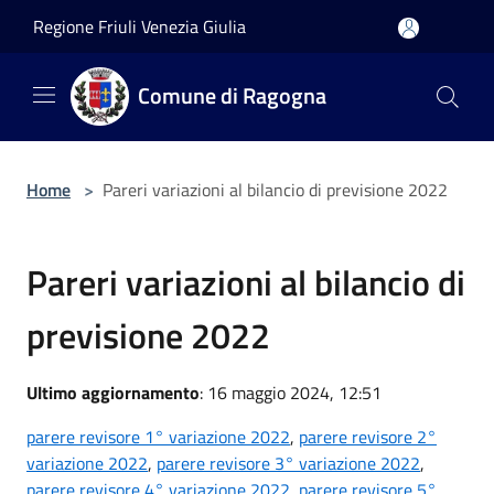
Salta al contenuto principale
Regione Friuli Venezia Giulia
Comune di Ragogna
Home
>
Pareri variazioni al bilancio di previsione 2022
Pareri variazioni al bilancio di
previsione 2022
Ultimo aggiornamento
: 16 maggio 2024, 12:51
parere revisore 1° variazione 2022
,
parere revisore 2°
variazione 2022
,
parere revisore 3° variazione 2022
,
parere revisore 4° variazione 2022
,
parere revisore 5°