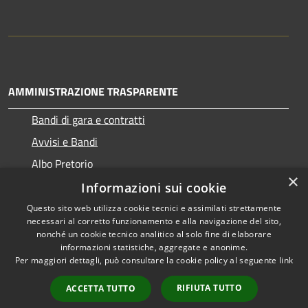
AMMINISTRAZIONE TRASPARENTE
Bandi di gara e contratti
Avvisi e Bandi
Albo Pretorio
×
Informazioni sui cookie
Questo sito web utilizza cookie tecnici e assimilati strettamente
necessari al corretto funzionamento e alla navigazione del sito,
RSS
Copyright © 2026 • Comune di
nonché un cookie tecnico analitico al solo fine di elaborare
Accessibilità
informazioni statistiche, aggregate e anonime.
Ragogna • Powered by
Per maggiori dettagli, può consultare la cookie policy al seguente
link
Privacy
Municipium
Accesso
•
Cookie
redazione
RIFIUTA TUTTO
ACCETTA TUTTO
Mappa del sito