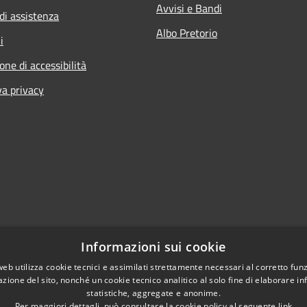
Avvisi e Bandi
di assistenza
Albo Pretorio
i
one di accessibilità
va privacy
Informazioni sui cookie
web utilizza cookie tecnici e assimilati strettamente necessari al corretto fu
azione del sito, nonché un cookie tecnico analitico al solo fine di elaborare i
statistiche, aggregate e anonime.
Per maggiori dettagli, può consultare la cookie policy al seguente
link