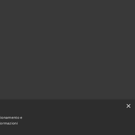
×
nzionamento e
nformazioni