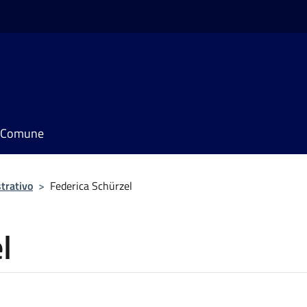
il Comune
trativo
>
Federica Schürzel
l