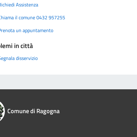
Richiedi Assistenza
Chiama il comune 0432 957255
Prenota un appuntamento
lemi in città
Segnala disservizio
Comune di Ragogna