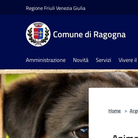
Salta al contenuto principale
Regione Friuli Venezia Giulia
Comune di Ragogna
Amministrazione
Novità
Servizi
Vivere 
Home
>
Arg