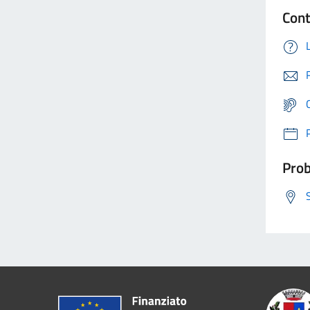
Cont
Prob