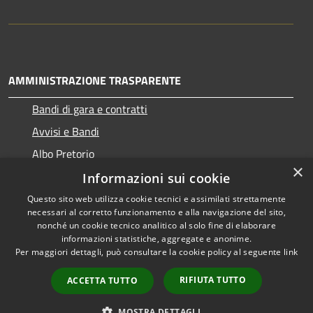
AMMINISTRAZIONE TRASPARENTE
Bandi di gara e contratti
Avvisi e Bandi
Albo Pretorio
×
Informazioni sui cookie
Questo sito web utilizza cookie tecnici e assimilati strettamente
necessari al corretto funzionamento e alla navigazione del sito,
RSS
Copyright © 2026 • Comune di
nonché un cookie tecnico analitico al solo fine di elaborare
Accessibilità
informazioni statistiche, aggregate e anonime.
Ragogna • Powered by
Per maggiori dettagli, può consultare la cookie policy al seguente
link
Privacy
Municipium
Accesso
•
Cookie
redazione
RIFIUTA TUTTO
ACCETTA TUTTO
Mappa del sito
Come ci visita il cittadino
MOSTRA DETTAGLI