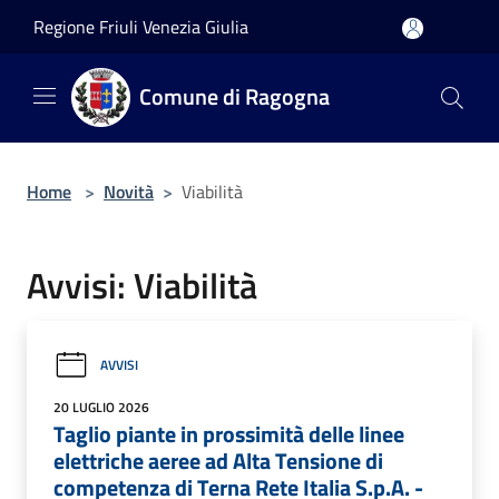
Salta al contenuto principale
Regione Friuli Venezia Giulia
Comune di Ragogna
Home
>
Novità
>
Viabilità
Avvisi: Viabilità
AVVISI
20 LUGLIO 2026
Taglio piante in prossimità delle linee
elettriche aeree ad Alta Tensione di
competenza di Terna Rete Italia S.p.A. -