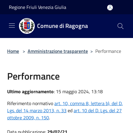
Salta al contenuto principale
Regione Friuli Venezia Giulia
Comune di Ragogna
Home
>
Amministrazione trasparente
>
Performance
Performance
Ultimo aggiornamento
: 15 maggio 2024, 13:18
Riferimento normativo
art. 10, comma 8, lettera b), del D.
Lgs. del 14 marzo 2013, n. 33
ed
art. 10 del D. Lgs. del 27
ottobre 2009, n. 150
.
Data pubblicazione:
29/07/21